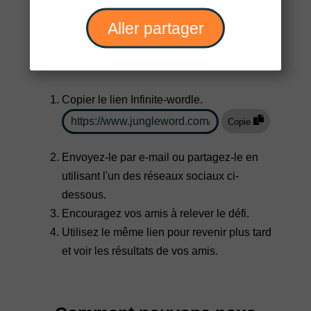
Aller partager
Partagez avec vos amis
Copier le lien Infinite-wordle.
Copie
Envoyez-le par e-mail ou partagez-le en
utilisant l'un des réseaux sociaux ci-
dessous.
Encouragez vos amis à relever le défi.
Utilisez le même lien pour revenir plus tard
et voir les résultats de vos amis.