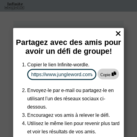
Vos statistiques
Partagez avec des amis pour
Aucun jeu n'a encore été joué.
avoir un défi de groupe!
Copier le lien Infinite-wordle.
Partager
Copie
Envoyez-le par e-mail ou partagez-le en
Rejoignez notre
utilisant l'un des réseaux sociaux ci-
communauté
dessous.
Encouragez vos amis à relever le défi.
Facebook
Reddit
Utilisez le même lien pour revenir plus tard
Group
Group
et voir les résultats de vos amis.